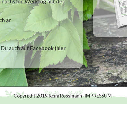
m nächsten Werktag mit der
ch an
 Du auch auf
Faceboo
k (hier
Copyright 2019 Reini Rossmann -IMPRESSUM-