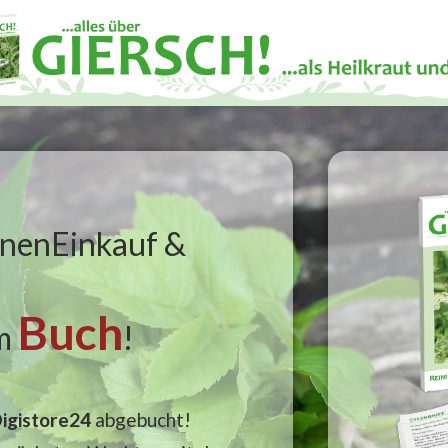
inenEinkauf &
Buch
em
!
igistore24
abgebucht!